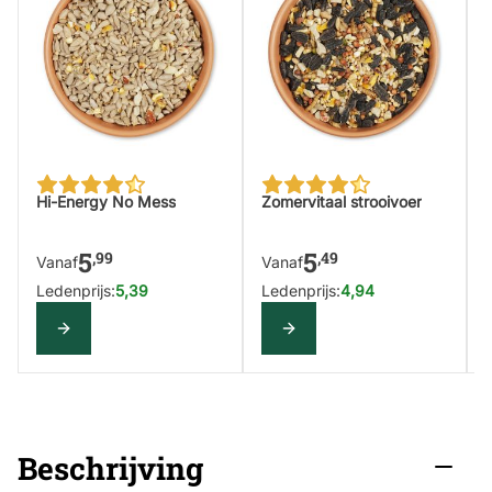
The price depends on the options chosen on the produc
The price depends on the op
Hi-Energy No Mess
Zomervitaal strooivoer
5
5
,99
,49
Vanaf
Vanaf
Ledenprijs:
5,39
Ledenprijs:
4,94
Configure
Configure
Beschrijving