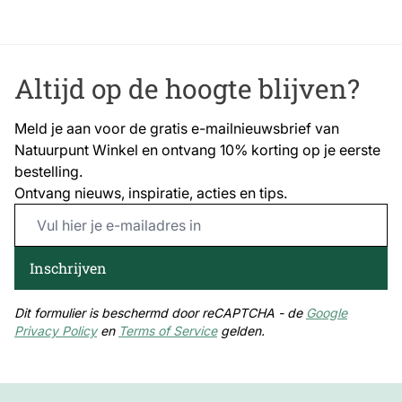
De voedertafel is voorzien van een stevige ketting,
waardoor je hem gemakkelijk kunt ophangen aan een
Altijd op de hoogte blijven?
boomtak of een andere geschikte plek in de tuin. Kies
bij voorkeur een rustige locatie waar vogels veilig
Meld je aan voor de gratis e-mailnieuwsbrief van
kunnen foerageren.
Natuurpunt Winkel en ontvang 10% korting op je eerste
bestelling.
Ontvang nieuws, inspiratie, acties en tips.
Email Address
Inschrijven
Dit formulier is beschermd door reCAPTCHA - de
Google
Privacy Policy
en
Terms of Service
gelden.