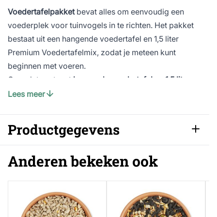
Voedertafelpakket
bevat alles om eenvoudig een
voederplek voor tuinvogels in te richten. Het pakket
bestaat uit een hangende voedertafel en 1,5 liter
Premium Voedertafelmix, zodat je meteen kunt
beginnen met voeren.
Complete set met
hangende voedertafel
en
1,5 liter
Premium Voedertafelmix
Lees meer
Eenvoudig op te hangen met de stevige ketting
Geschikt voor het aanbieden van vogelvoer op een
Productgegevens
vaste voederplek
Met het Voedertafelpakket richt je in een
Artikelnummer
B-98432
Anderen bekeken ook
handomdraai een voederplek in voor tuinvogels. De
hangende voedertafel wordt geleverd met 1,5 liter
Premium Voedertafelmix, zodat je direct over een
passend vogelvoer beschikt. Dankzij de stevige
ketting hang je de voedertafel eenvoudig op aan