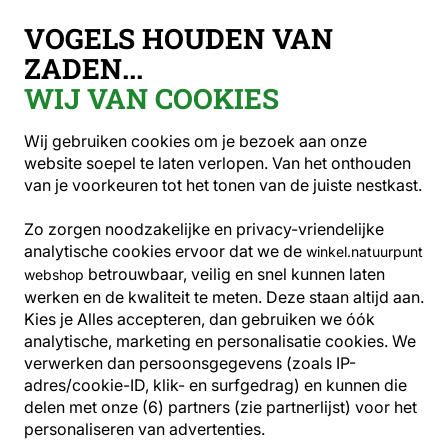
Gratis verzending vanaf €49
VOGELS HOUDEN VAN
ZADEN...
WIJ VAN COOKIES
Vogelvoer
Zadenmixen
Voedertafelpakket
Wij gebruiken cookies om je bezoek aan onze
website soepel te laten verlopen. Van het onthouden
van je voorkeuren tot het tonen van de juiste nestkast.
10% KORTING
Zo zorgen noodzakelijke en privacy-vriendelijke
analytische cookies ervoor dat we de
winkel.natuurpunt
betrouwbaar, veilig en snel kunnen laten
webshop
werken en de kwaliteit te meten. Deze staan altijd aan.
Kies je Alles accepteren, dan gebruiken we óók
analytische, marketing en personalisatie cookies.
We
verwerken dan persoonsgegevens (zoals IP-
adres/cookie-ID, klik- en surfgedrag) en kunnen die
delen met onze (6) partners (zie partnerlijst) voor het
personaliseren van advertenties.