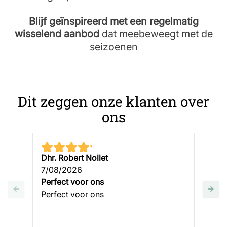
Blijf geïnspireerd met een regelmatig
wisselend aanbod
dat meebeweegt met de
seizoenen
Dit zeggen onze klanten over
ons
Dhr. Robert Nollet
Mar
7/08/2026
7/0
Perfect voor ons
Cor
Perfect voor ons
Corr