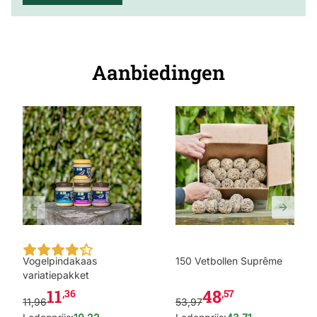
Aanbiedingen
The price depends on the options chosen on the produc
The price depends on the 
Vogelpindakaas
150 Vetbollen Suprême
variatiepakket
11
48
,36
,57
11,96
53,97