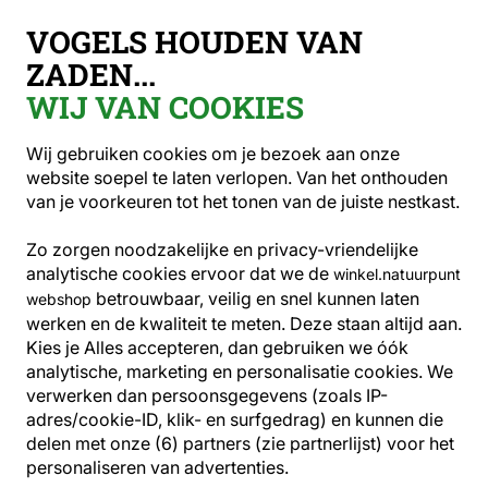
Gratis verzending vanaf €49
VOGELS HOUDEN VAN
ZADEN...
WIJ VAN COOKIES
Wij gebruiken cookies om je bezoek aan onze
website soepel te laten verlopen. Van het onthouden
van je voorkeuren tot het tonen van de juiste nestkast.
Zo zorgen noodzakelijke en privacy-vriendelijke
analytische cookies ervoor dat we de
winkel.natuurpunt
Zomervoer
betrouwbaar, veilig en snel kunnen laten
webshop
werken en de kwaliteit te meten. Deze staan altijd aan.
De zomer is ruiseizoen. Vogels krijgen nu een
Kies je Alles accepteren, dan gebruiken we óók
analytische, marketing en personalisatie cookies.
We
nieuw verenkleed ter voorbereiding op de
verwerken dan persoonsgegevens (zoals IP-
winter. Dat kost veel energie. Help ze met
adres/cookie-ID, klik- en surfgedrag) en kunnen die
een gevarieerde zadenmix.
delen met onze (6) partners (zie partnerlijst) voor het
personaliseren van advertenties.