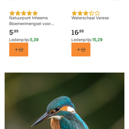
Natuurpunt Inheems
Waterschaal Varese
Bloemenmengsel voor
Hommels 5g
5
16
,99
,99
Ledenprijs:
5,39
Ledenprijs:
15,29