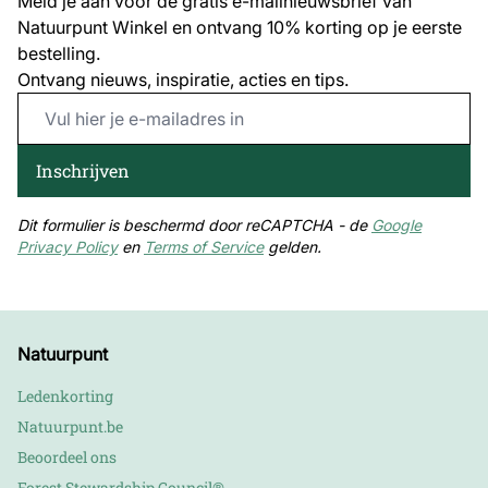
Meld je aan voor de gratis e-mailnieuwsbrief van
Natuurpunt Winkel en ontvang 10% korting op je eerste
bestelling.
Ontvang nieuws, inspiratie, acties en tips.
Email Address
Inschrijven
Dit formulier is beschermd door reCAPTCHA - de
Google
Privacy Policy
en
Terms of Service
gelden.
Natuurpunt
Ledenkorting
Natuurpunt.be
Beoordeel ons
Forest Stewardship Council®