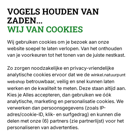
Gratis verzending vanaf €49
VOGELS HOUDEN VAN
ZADEN...
WIJ VAN COOKIES
Tuindieren
Egels
Egel voederbakje
Wij gebruiken cookies om je bezoek aan onze
website soepel te laten verlopen. Van het onthouden
van je voorkeuren tot het tonen van de juiste nestkast.
Zo zorgen noodzakelijke en privacy-vriendelijke
analytische cookies ervoor dat we de
winkel.natuurpunt
betrouwbaar, veilig en snel kunnen laten
webshop
werken en de kwaliteit te meten. Deze staan altijd aan.
Kies je Alles accepteren, dan gebruiken we óók
analytische, marketing en personalisatie cookies.
We
verwerken dan persoonsgegevens (zoals IP-
adres/cookie-ID, klik- en surfgedrag) en kunnen die
delen met onze (6) partners (zie partnerlijst) voor het
personaliseren van advertenties.