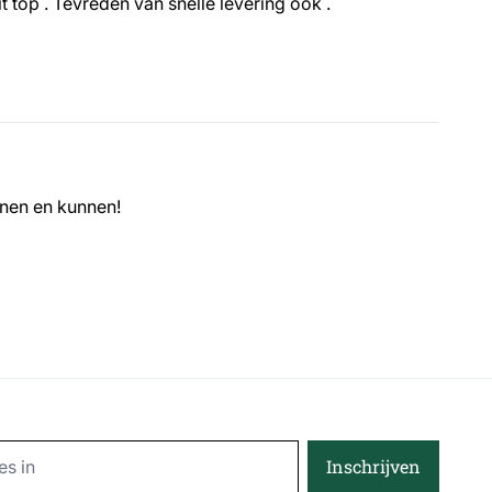
Heel tevreden met het resultaat van de kastjes prijskwaliteit top . Tevreden van snelle levering ook .
nnen en kunnen!
Email Address
Inschrijven