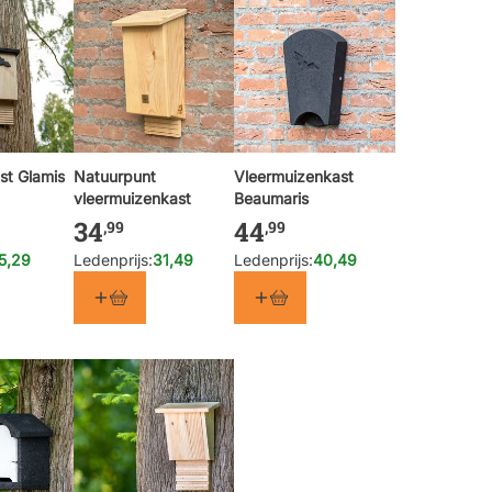
st Glamis
Natuurpunt
Vleermuizenkast
vleermuizenkast
Beaumaris
34
44
,99
,99
5,29
Ledenprijs:
31,49
Ledenprijs:
40,49