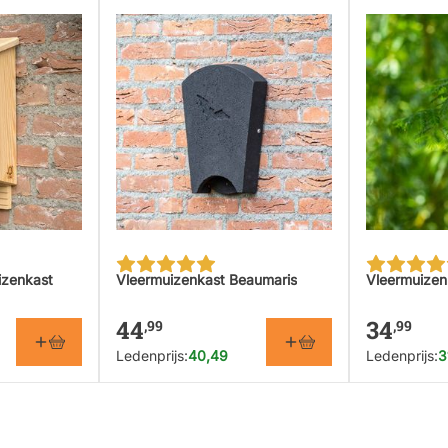
izenkast
Vleermuizenkast Beaumaris
Vleermuizen
44
34
,99
,99
Ledenprijs:
40,49
Ledenprijs:
3