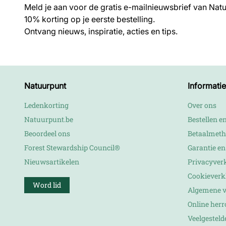
Meld je aan voor de gratis e-mailnieuwsbrief van Nat
10% korting op je eerste bestelling.
Ontvang nieuws, inspiratie, acties en tips.
Natuurpunt
Informatie
Ledenkorting
Over ons
Natuurpunt.be
Bestellen e
Beoordeel ons
Betaalmet
Forest Stewardship Council®
Garantie e
Nieuwsartikelen
Privacyver
Cookieverk
Word lid
Algemene 
Online her
Veelgesteld