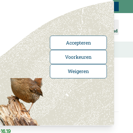
Klantenservice
Uitstekend
-
4.5
/5
Word lid
Inloggen
Winkelmand
Accepteren
n
Cadeaus en boeken
In de Kijker
Voorkeuren
Weigeren
rmuiskast Arundel
2 reviews
16,19
: