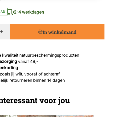
2-4 werkdagen
AAD
In winkelmand
 kwaliteit natuurbeschermingsproducten
bezorging
vanaf 49,-
enkorting
zoals jij wilt, vooraf of achteraf
lijk retourneren binnen 14 dagen
nteressant voor jou