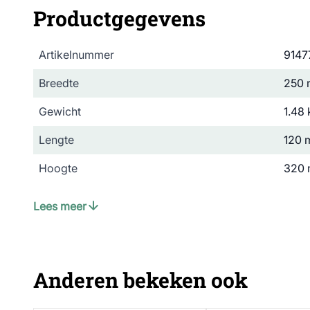
Productgegevens
Artikelnummer
9147
Breedte
250
Gewicht
1.48 
Lengte
120
Hoogte
320
Merk
CJ Wi
Lees meer
Diersoort
Vlee
Materiaal
Hout
Anderen bekeken ook
Kleur
Zwart