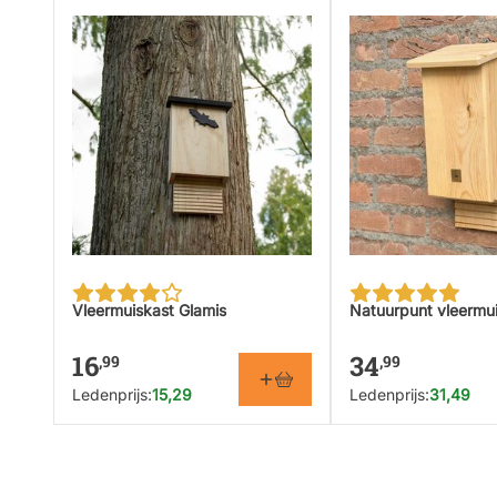
Vleermuiskast Glamis
Natuurpunt vleermu
16
34
,99
,99
Ledenprijs:
15,29
Ledenprijs:
31,49