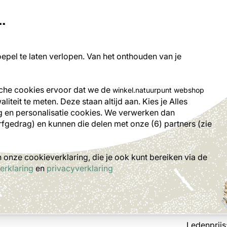
.
rch
pel te laten verlopen. Van het onthouden van je
ilo's
Nestkasten
Tuindieren
Plante
sche cookies ervoor dat we de
winkel.natuurpunt webshop
iteit te meten. Deze staan altijd aan. Kies je Alles
 en personalisatie cookies.
We verwerken dan
rfgedrag) en kunnen die delen met onze (6) partners (zie
Vlee
onze cookieverklaring, die je ook kunt bereiken via de
erklaring
en
privacyverklaring
17
,99
Ledenprijs