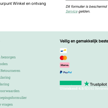
uurpunt Winkel en ontvang
Dit formulier is bescher
Service
gelden.
Veilig en gemakkelijk beste
n bezorgen
hoden
n Retourneren
klaring
laring
Uitstekend
-
4.5
/5
|
3192 Reviews
voorwaarden
roepingsformulier
e vragen