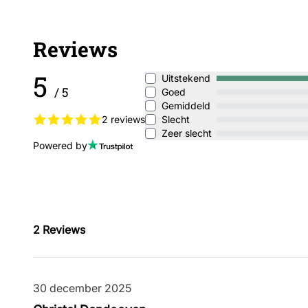
Reviews
5
Uitstekend
/ 5
Goed
Gemiddeld
2 reviews
Slecht
Zeer slecht
Powered by
2
Reviews
30 december 2025
30 december 2025