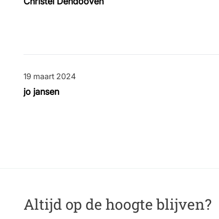
Christel Dendooven
19 maart 2024
19 maart 2024
jo jansen
Altijd op de hoogte blijven?