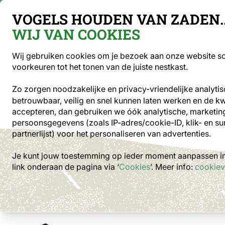
Gratis verzending vanaf €49
VOGELS HOUDEN VAN ZADEN..
WIJ VAN COOKIES
Sea
Wij gebruiken cookies om je bezoek aan onze website soe
voorkeuren tot het tonen van de juiste nestkast.
Optiek
Vogelvoer
Voederhuisjes en -s
Zo zorgen noodzakelijke en privacy-vriendelijke analyti
betrouwbaar, veilig en snel kunnen laten werken en de kwal
Tuindieren
Vleermuizen
Vleermuiskast Arundel
accepteren, dan gebruiken we óók analytische, marketing
persoonsgegevens (zoals IP-adres/cookie-ID, klik- en su
partnerlijst) voor het personaliseren van advertenties.
Je kunt jouw toestemming op ieder moment aanpassen in 
link onderaan de pagina
via ‘
Cookies
’. Meer info:
cookiev