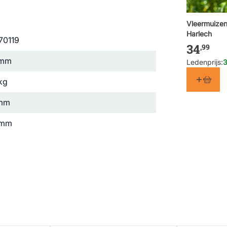
Vleermuizen
Harlech
70119
34
,99
 mm
Ledenprijs:
3
kg
 mm
 mm
ldlife
rmuis
 (FSC® 100%)
, Bruin