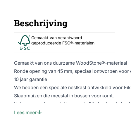
Beschrijving
Gemaakt van verantwoord
geproduceerde FSC®-materialen
Gemaakt van ons duurzame WoodStone®-materiaal
Ronde opening van 45 mm, speciaal ontworpen voor 
10 jaar garantie
We hebben een speciale nestkast ontwikkeld voor Eik
Slaapmuizen die meestal in bossen voorkomt.
Helaas gaan de populaties van de Eikelmuizen in heel
het verlies van oude bossen en veranderingen in land
Lees meer
Hoewel ze 10-15 cm groot zijn - groter dan Hazelmui
in de vrije natuur gezien; ze gebruiken echter gespeci