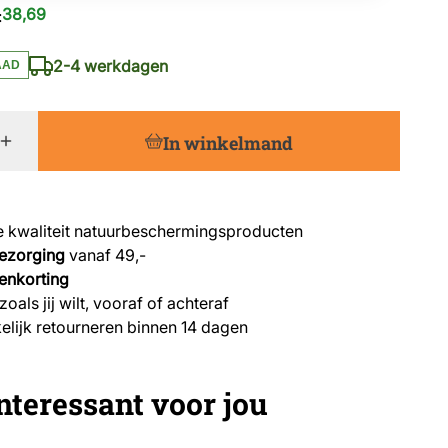
38,69
:
2-4 werkdagen
AAD
In winkelmand
 kwaliteit natuurbeschermingsproducten
bezorging
vanaf 49,-
enkorting
zoals jij wilt, vooraf of achteraf
lijk retourneren binnen 14 dagen
nteressant voor jou