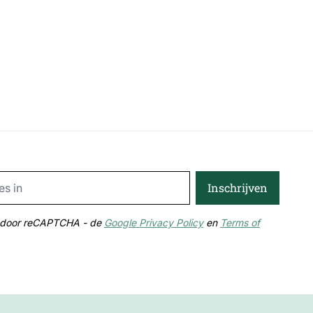
Email Address
Inschrijven
md door reCAPTCHA - de
Google Privacy Policy
en
Terms of