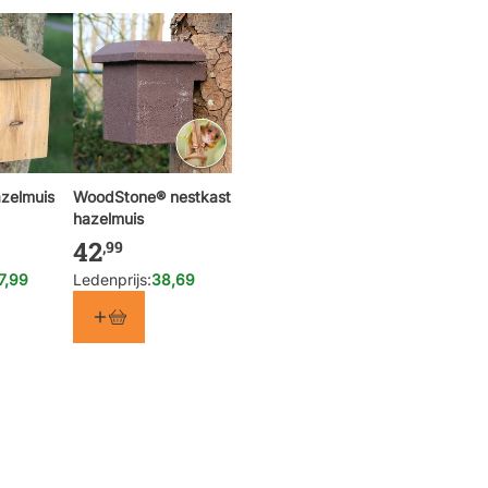
zelmuis
WoodStone® nestkast
hazelmuis
42
,99
7,99
Ledenprijs:
38,69