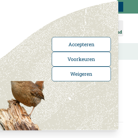
Klantenservice
Uitstekend
-
4.5
/5
Word lid
Inloggen
Winkelmand
Accepteren
n
Cadeaus en boeken
In de Kijker
Voorkeuren
Weigeren
Stone nestkast
lmuis