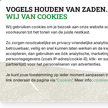
Gratis verzending vanaf €49
VOGELS HOUDEN VAN ZADEN..
WIJ VAN COOKIES
Sea
Wij gebruiken cookies om je bezoek aan onze website soe
voorkeuren tot het tonen van de juiste nestkast.
Optiek
Vogelvoer
Voederhuisjes en -s
Zo zorgen noodzakelijke en privacy-vriendelijke analyti
betrouwbaar, veilig en snel kunnen laten werken en de kwal
Tuindieren
Producten voor muizen
WoodStone ne
accepteren, dan gebruiken we óók analytische, marketing
persoonsgegevens (zoals IP-adres/cookie-ID, klik- en su
partnerlijst) voor het personaliseren van advertenties.
Je kunt jouw toestemming op ieder moment aanpassen in 
link onderaan de pagina
via ‘
Cookies
’. Meer info:
cookiev