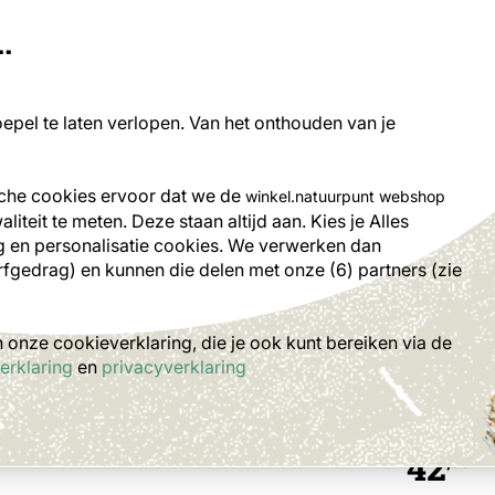
.
rch
pel te laten verlopen. Van het onthouden van je
ilo's
Nestkasten
Tuindieren
Plante
sche cookies ervoor dat we de
winkel.natuurpunt webshop
iteit te meten. Deze staan altijd aan. Kies je Alles
stkast Eikelmuis
 en personalisatie cookies.
We verwerken dan
rfgedrag) en kunnen die delen met onze (6) partners (zie
Wood
onze cookieverklaring, die je ook kunt bereiken via de
Eike
erklaring
en
privacyverklaring
42
,99