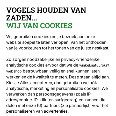
Gratis verzending vanaf €49
VOGELS HOUDEN VAN
ZADEN...
WIJ VAN COOKIES
Vogelvoer
Vetblokken
Vegan vetblok met pinda's
Wij gebruiken cookies om je bezoek aan onze
website soepel te laten verlopen. Van het onthouden
van je voorkeuren tot het tonen van de juiste nestkast.
NIEUW
Zo zorgen noodzakelijke en privacy-vriendelijke
analytische cookies ervoor dat we de
winkel.natuurpunt
betrouwbaar, veilig en snel kunnen laten
webshop
werken en de kwaliteit te meten. Deze staan altijd aan.
Kies je Alles accepteren, dan gebruiken we óók
analytische, marketing en personalisatie cookies.
We
verwerken dan persoonsgegevens (zoals IP-
adres/cookie-ID, klik- en surfgedrag) en kunnen die
delen met onze (6) partners (zie partnerlijst) voor het
personaliseren van advertenties.