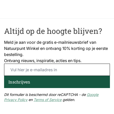
bestandsdelen
29.8%, Ruwe celstof
Met pinda’s, geliefd bij veel vogelsoorten
3.6%, Ruw as 1.5%
Licht verteerbaar en snel opneembare energie
Geschikt om het hele jaar door te voeren
Vogelsoort
Pimpelmees, Koolmees,
Flexibel te gebruiken in elke buitenruimte
Zwarte mees, Kuifmees,
Altijd op de hoogte blijven?
Een kleine moeite, met een groot verschil voor de
Grote bonte specht,
vogels rondom je huis.
Groene specht, Huismus,
Meld je aan voor de gratis e-mailnieuwsbrief van
Staartmees, Glanskop,
Natuurpunt Winkel en ontvang 10% korting op je eerste
Boomklever, Spreeuw,
bestelling.
Matkop
Ontvang nieuws, inspiratie, acties en tips.
Email Address
Diersoort
Vogel
Inschrijven
Dit formulier is beschermd door reCAPTCHA - de
Google
Privacy Policy
en
Terms of Service
gelden.