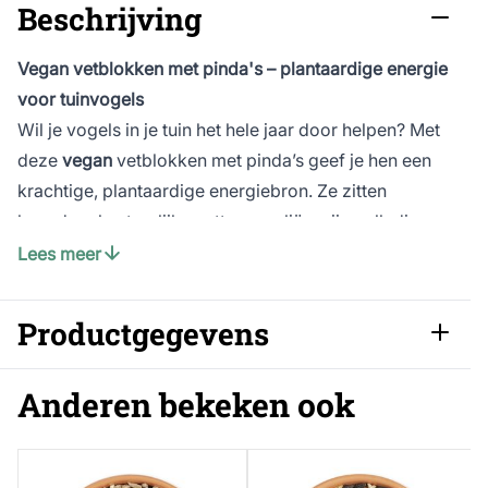
Beschrijving
Vegan vetblokken met pinda's – plantaardige energie
voor tuinvogels
Wil je vogels in je tuin het hele jaar door helpen? Met
deze
vegan
vetblokken met pinda’s geef je hen een
krachtige, plantaardige energiebron. Ze zitten
boordevol natuurlijke vetten en oliën, zijn volledig
palmolievrij en helpen vogels om actief en in goede
Lees meer
conditie te blijven.
De licht verteerbare samenstelling zorgt ervoor dat
Productgegevens
vogels snel energie opnemen. Ideaal tijdens koude
winterdagen of wanneer er minder natuurlijk voedsel
Artikelnummer
112160119
Anderen bekeken ook
te vinden is.
Met pinda’s, een echte favoriet
Breedte
110 mm
Pinda’s trekken heel wat vogelsoorten aan en maken
Gewicht
0.315 kg