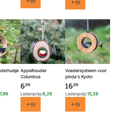
derhuisje
Appelhouder
Voedersysteem voor
Columbus
pinda's Kyoto
6
16
,99
,99
7,99
Ledenprijs:
6,29
Ledenprijs:
15,29