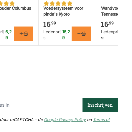
age
ouder Columbus
Voedersysteem voor
Wandvoederhui
pinda's Kyoto
Tennessee
16
16
,99
,99
ij
6,2
Ledenprij
15,2
Ledenprij
15,2
9
s:
9
s:
9
Email Address
Inschrijven
md door reCAPTCHA - de
Google Privacy Policy
en
Terms of