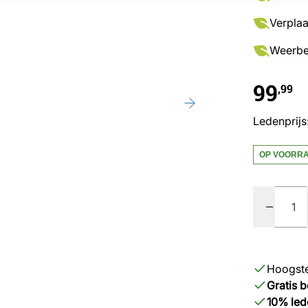
Verplaa
Weerbes
99
,99
Ledenprijs
OP VOORR
Quantity
Hoogste
Gratis 
10% led