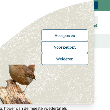
Klantenservice
Uitstekend
-
4.5
/5
Word lid
Inloggen
Winkelmand
Accepteren
n
Cadeaus en boeken
In de Kijker
Voorkeuren
Weigeren
erhuis op paal
getown
ig: hoger dan de meeste voedertafels