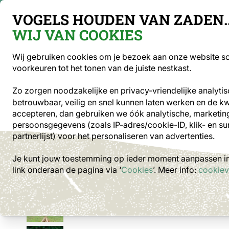
Gratis verzending vanaf €49
VOGELS HOUDEN VAN ZADEN..
WIJ VAN COOKIES
Sea
Wij gebruiken cookies om je bezoek aan onze website soe
voorkeuren tot het tonen van de juiste nestkast.
Optiek
Vogelvoer
Voederhuisjes en -s
Zo zorgen noodzakelijke en privacy-vriendelijke analyti
betrouwbaar, veilig en snel kunnen laten werken en de kwal
Voederhuisjes en -silo's
Voedertafels
Voederhui
accepteren, dan gebruiken we óók analytische, marketing
persoonsgegevens (zoals IP-adres/cookie-ID, klik- en su
partnerlijst) voor het personaliseren van advertenties.
Je kunt jouw toestemming op ieder moment aanpassen in 
link onderaan de pagina
via ‘
Cookies
’. Meer info:
cookiev