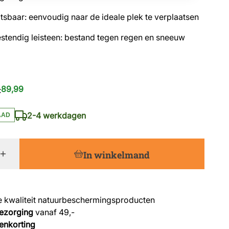
tsbaar: eenvoudig naar de ideale plek te verplaatsen
tendig leisteen: bestand tegen regen en sneeuw
89,99
:
2-4 werkdagen
AAD
In winkelmand
 kwaliteit natuurbeschermingsproducten
bezorging
vanaf 49,-
enkorting