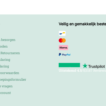
Veilig en gemakkelijk beste
n bezorgen
hoden
n Retourneren
klaring
laring
Uitstekend
-
4.5
/5
|
3187 Reviews
voorwaarden
roepingsformulier
e vragen
account