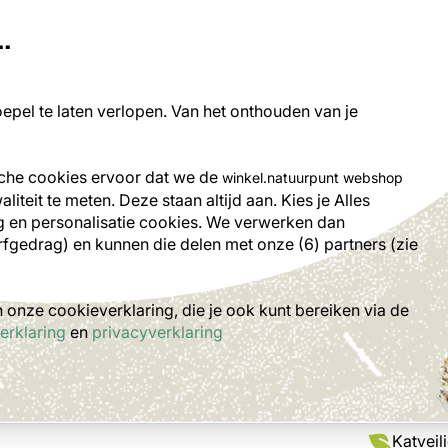
.
rch
pel te laten verlopen. Van het onthouden van je
ilo's
Nestkasten
Tuindieren
Plante
sche cookies ervoor dat we de
winkel.natuurpunt webshop
iteit te meten. Deze staan altijd aan. Kies je Alles
s op paal Georgetown
 en personalisatie cookies.
We verwerken dan
rfgedrag) en kunnen die delen met onze (6) partners (zie
Voed
onze cookieverklaring, die je ook kunt bereiken via de
Geor
erklaring
en
privacyverklaring
Katveil