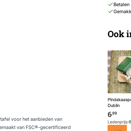
Betalen 
Gemakke
Ook i
Pindakaasp
Dublin
6
,99
rtafel voor het aanbieden van
Ledenprijs:
6
 gemaakt van FSC®-gecertificeerd