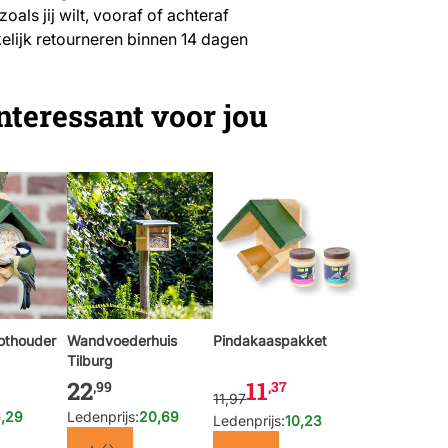
zoals jij wilt, vooraf of achteraf
lijk retourneren binnen 14 dagen
nteressant voor jou
othouder
Wandvoederhuis
The price depends on the optio
Pindakaaspakket
Tilburg
22
11
,99
,37
11,97
,29
Ledenprijs:
20,69
Ledenprijs:
10,23