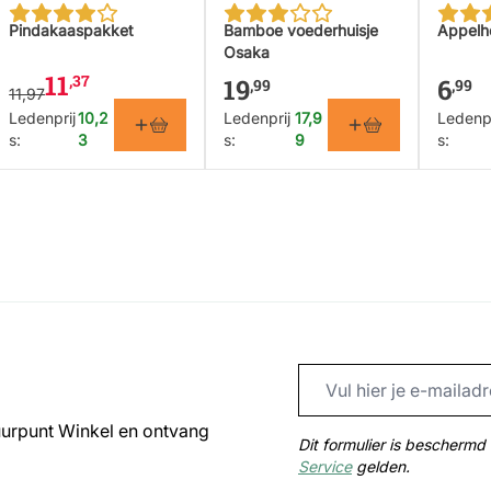
The price depends on the options chosen on the product p
Pindakaaspakket
Bamboe voederhuisje
Appelh
Osaka
11
,37
19
6
,99
,99
11,97
Ledenprij
10,2
Ledenprij
17,9
Ledenpr
s:
3
s:
9
s:
uurpunt Winkel en ontvang
Dit formulier is bescher
Service
gelden.