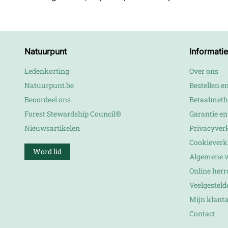
Natuurpunt
Informatie
Ledenkorting
Over ons
Natuurpunt.be
Bestellen e
Beoordeel ons
Betaalmet
Forest Stewardship Council®
Garantie e
Nieuwsartikelen
Privacyver
Cookieverk
Word lid
Algemene 
Online her
Veelgesteld
Mijn klant
Contact