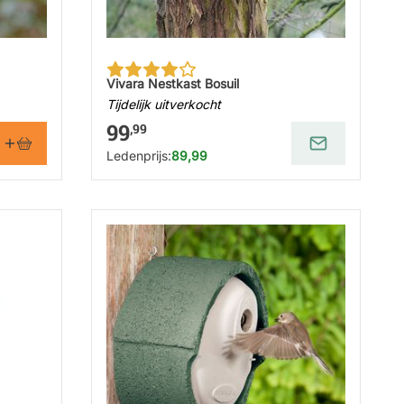
Vivara Nestkast Bosuil
Tijdelijk uitverkocht
99
,99
Ledenprijs:
89,99