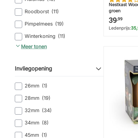
Nestkast Wood
groen
Roodborst
(11)
39
,99
Pimpelmees
(19)
Ledenprijs:
35
Winterkoning
(11)
Meer tonen
Invliegopening
26mm
(1)
28mm
(19)
32mm
(34)
34mm
(8)
45mm
(1)