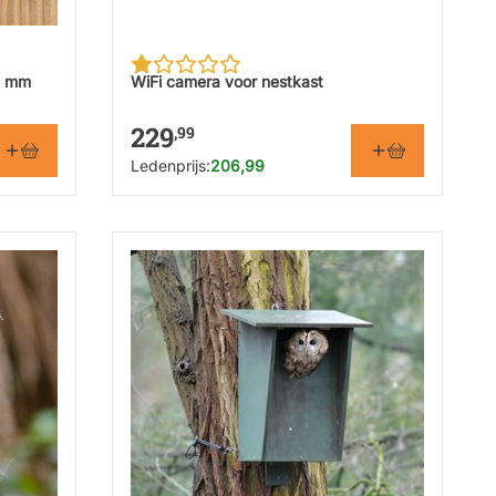
2 mm
WiFi camera voor nestkast
229
,99
Ledenprijs:
206,99