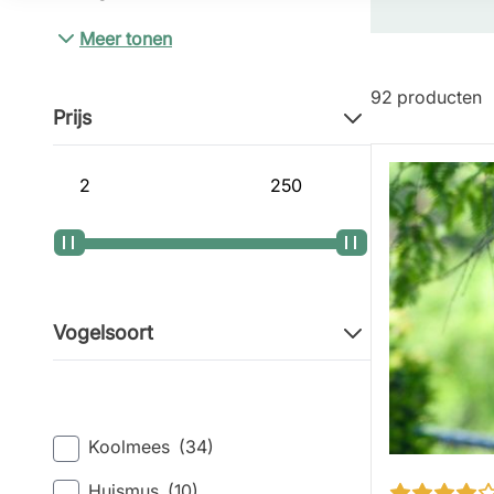
Meer tonen
92
producten
Prijs
Minimum prijs
Maximum prijs
Vogelsoort
Koolmees
(34)
Huismus
(10)