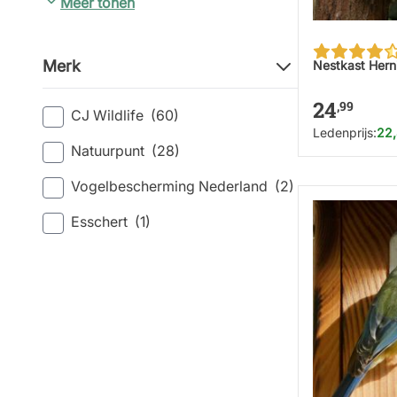
Meer tonen
Merk
Nestkast Her
24
,99
CJ Wildlife
(60)
Ledenprijs:
22
Natuurpunt
(28)
Vogelbescherming Nederland
(2)
Esschert
(1)