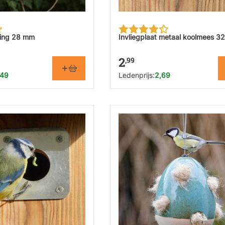
ning 28 mm
Invliegplaat metaal koolmees 3
2
,99
,49
Ledenprijs:
2,69