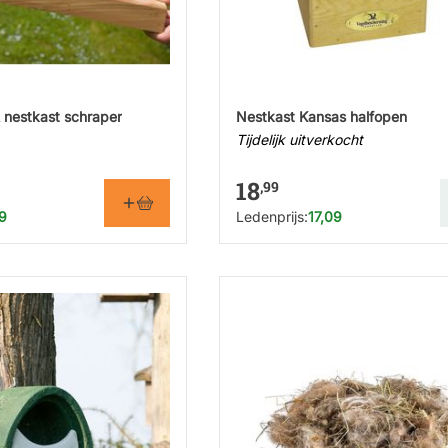
 nestkast schraper
Nestkast Kansas halfopen
Tijdelijk uitverkocht
18
,99
9
Ledenprijs:
17,09