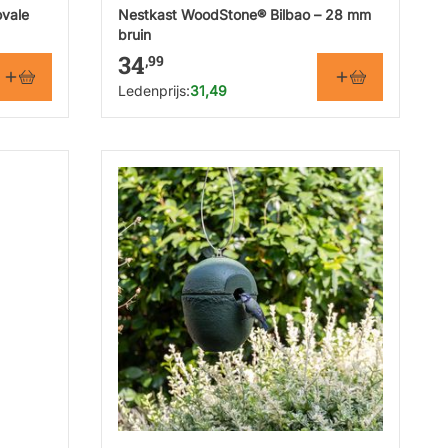
ovale
Nestkast WoodStone® Bilbao – 28 mm
bruin
34
,99
Ledenprijs:
31,49