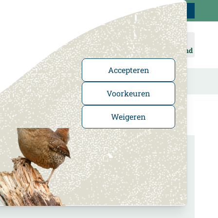
Klantenservice
Uitstekend
-
4.5
/5
Word lid
Inloggen
Winkelmand
Accepteren
n
Cadeaus en boeken
In de Kijker
Voorkeuren
Weigeren
te nestelen en hun jongen groot te brengen. Door
r voor soorten zoals de koolmees, pimpelmees,
zelfs voor een balkon. Met de juiste nestkast