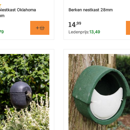
Nestkast Oklahoma
Berken nestkast 28mm
mm
14
,99
79
Ledenprijs:
13,49