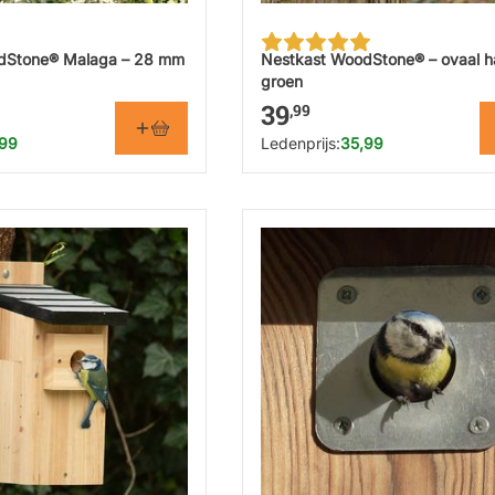
dStone® Malaga – 28 mm
Nestkast WoodStone® – ovaal h
groen
39
,99
,99
Ledenprijs:
35,99