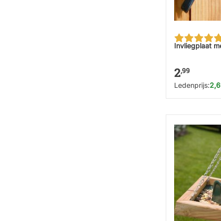
Invliegplaat 
2
,99
Ledenprijs:
2,