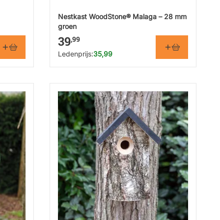
Nestkast WoodStone® Malaga – 28 mm
groen
39
,99
Ledenprijs:
35,99