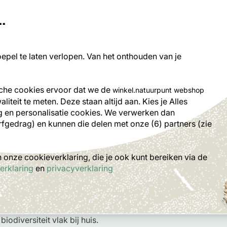
.
rch
pel te laten verlopen. Van het onthouden van je
ilo's
Nestkasten
Tuindieren
Plante
sche cookies ervoor dat we de
winkel.natuurpunt webshop
iteit te meten. Deze staan altijd aan. Kies je Alles
 en personalisatie cookies.
We verwerken dan
rfgedrag) en kunnen die delen met onze (6) partners (zie
onze cookieverklaring, die je ook kunt bereiken via de
kasten
erklaring
en
privacyverklaring
sten en vogelhuisjes bied je tuinvogels een veilige plek om 
 aan natuurlijke nestplaatsen zijn deze nestkasten onmisbaa
het roodborstje. Geschikt voor elke tuin, groot of klein, en 
 biodiversiteit vlak bij huis.