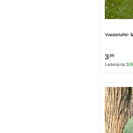
Voedertafel- &
3
,99
Ledenprijs:
3,5