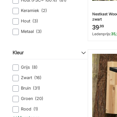
Hout (FSC® 100%)
(81)
Keramiek
(2)
Nestkast Woo
zwart
Hout
(3)
39
,99
Metaal
(3)
Ledenprijs:
35
Kleur
Grijs
(8)
Zwart
(16)
Bruin
(31)
Groen
(20)
Rood
(1)