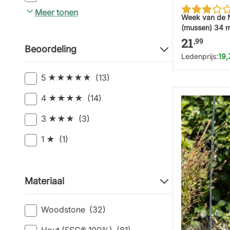
Meer tonen
Week van de 
(mussen) 34 
21
,99
Beoordeling
Ledenprijs:
19,
5 ★★★★★
(13)
4 ★★★★
(14)
3 ★★★
(3)
1 ★
(1)
Materiaal
Woodstone
(32)