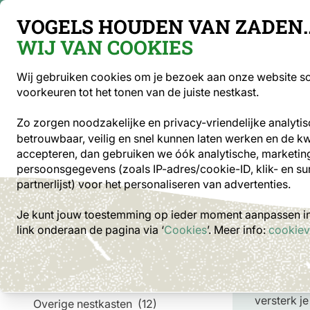
Gratis verzending vanaf €49
VOGELS HOUDEN VAN ZADEN..
WIJ VAN COOKIES
Sea
Wij gebruiken cookies om je bezoek aan onze website soe
voorkeuren tot het tonen van de juiste nestkast.
Optiek
Vogelvoer
Voederhuisjes en -s
Zo zorgen noodzakelijke en privacy-vriendelijke analyti
betrouwbaar, veilig en snel kunnen laten werken en de kwal
Nestkasten
accepteren, dan gebruiken we óók analytische, marketing
persoonsgegevens (zoals IP-adres/cookie-ID, klik- en su
partnerlijst) voor het personaliseren van advertenties.
Categorie
Je kunt jouw toestemming op ieder moment aanpassen in 
Nest
link onderaan de pagina
via ‘
Cookies
’. Meer info:
cookiev
Top 10 nestkasten
(10)
Met nestka
Houten nestkasten
(41)
het tekort
Berken nestkasten
(7)
huismus en 
Houtbetonnen nestkasten
(32)
versterk je
Overige nestkasten
(12)